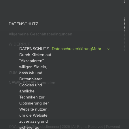
DATENSCHUTZ
Allgemeine Geschäftsbedingungen
WIDERRUF
DATENSCHUTZ
Datenschutzerklärung
Mehr ...
Durch Klicken auf
"Akzeptieren"
willigen Sie ein,
ZUM SHOP
dass wir und
Drittanbieter
NEWSLETTER anmelden
Cookies und
ähnliche
Techniken zur
Optimierung der
Website nutzen,
um die Website
zuverlässig und
© Waldviertler Streuobstbrenner |
2026 | All Rights Reserved | Powered
sicherer zu