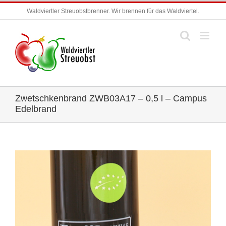
Zum
Waldviertler Streuobstbrenner. Wir brennen für das Waldviertel.
Inhalt
springen
Zwetschkenbrand ZWB03A17 – 0,5 l – Campus
Edelbrand