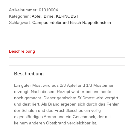
MB01/15
-
Artikelnummer:
01010004
0,5
Kategorien:
Apfel
,
Birne
,
KERNOBST
l
Schlagwort:
Campus Edelbrand Bisich Rappottenstein
-
Campus
Edelbrand
Menge
Beschreibung
Beschreibung
Ein guter Most wird aus 2/3 Äpfel und 1/3 Mostbirnen
erzeugt. Nach diesem Rezept wird er bei uns heute
noch gemacht. Dieser gemischte Süßmost wird vergärt
und destilliert. Als Brand ergeben sich durch das Fehlen
der Schalen und des Fruchtfleisches ein völlig
eigenständiges Aroma und ein Geschmack, der mit
keinem anderen Obstbrand vergleichbar ist.