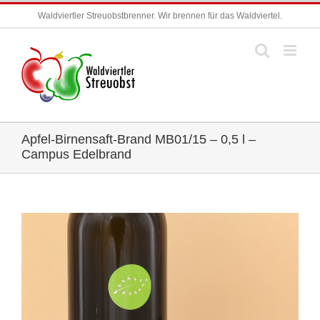
Zum
Waldviertler Streuobstbrenner. Wir brennen für das Waldviertel.
Inhalt
springen
Apfel-Birnensaft-Brand MB01/15 – 0,5 l –
Campus Edelbrand