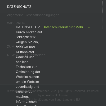
DATENSCHUTZ
Allgemeine Geschäftsbedingungen
WIDERRUF
DATENSCHUTZ
Datenschutzerklärung
Mehr ...
Durch Klicken auf
"Akzeptieren"
willigen Sie ein,
ZUM SHOP
dass wir und
Drittanbieter
NEWSLETTER anmelden
Cookies und
ähnliche
Techniken zur
Optimierung der
Website nutzen,
um die Website
zuverlässig und
© Waldviertler Streuobstbrenner |
2026 | All Rights Reserved | Powered
sicherer zu
by
art.waldsoft
| Austria
machen.
Mit Unterstützung von Bund, Land und EU
Informationen