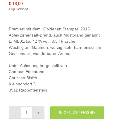
€
18,00
zzgl.
Versand
Prämiert mit dem „Goldenen Stamperl 2015“
Apfel-Birnensaft-Brand, auch Mostbrand genannt
L: MB01/15, 42 % vol., 0,5 l Flasche
Wuchtig am Gaumen, würzig, sehr harmonisch im
Geschmack, wunderbares Aroma!
Unter Abfindung hergestellt von:
Campus Edelbrand
Christian Bisich
Kleinnondorf 5
3911 Rappottenstein
IN DEN WARENKORB
Apfel-
Birnensaft-
Brand