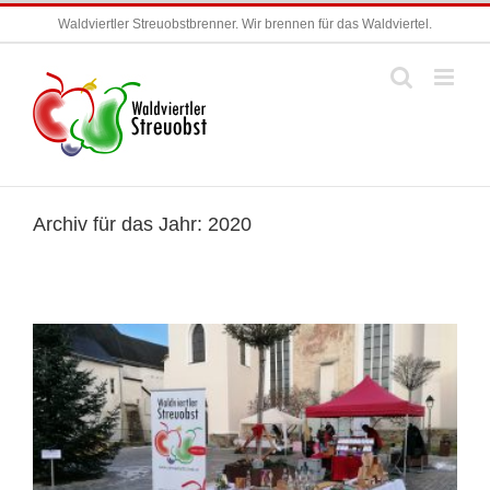
Zum
Waldviertler Streuobstbrenner. Wir brennen für das Waldviertel.
Inhalt
springen
Archiv für das Jahr:
2020