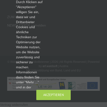
Durch Klicken auf
"Akzeptieren"
willigen Sie ein,
ZUM SHOP
dass wir und
Drittanbieter
NEWSLETTER anmelden
Cookies und
ähnliche
Techniken zur
Optimierung der
Website nutzen,
um die Website
zuverlässig und
© Waldviertler Streuobstbrenner |
2026 | All Rights Reserved | Powered
sicherer zu
by
art.waldsoft
| Austria
machen.
Mit Unterstützung von Bund, Land und EU
Informationen
dazu finden Sie
unter "Mehr ..."
und in der
AKZEPTIEREN
Vertrag widerrufen