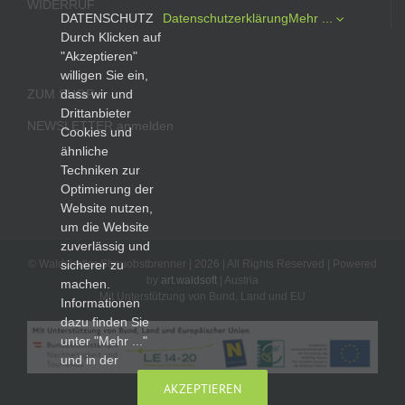
WIDERRUF
DATENSCHUTZ
Datenschutzerklärung
Mehr ...
Durch Klicken auf
"Akzeptieren"
willigen Sie ein,
ZUM SHOP
dass wir und
Drittanbieter
NEWSLETTER anmelden
Cookies und
ähnliche
Techniken zur
Optimierung der
Website nutzen,
um die Website
zuverlässig und
© Waldviertler Streuobstbrenner |
2026 | All Rights Reserved | Powered
sicherer zu
by
art.waldsoft
| Austria
machen.
Mit Unterstützung von Bund, Land und EU
Informationen
dazu finden Sie
unter "Mehr ..."
und in der
AKZEPTIEREN