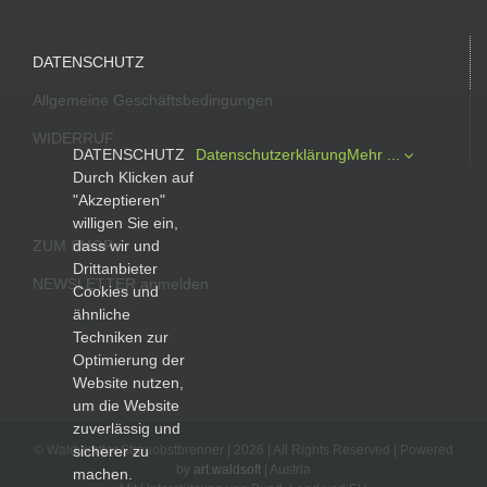
DATENSCHUTZ
Allgemeine Geschäftsbedingungen
WIDERRUF
DATENSCHUTZ
Datenschutzerklärung
Mehr ...
Durch Klicken auf
"Akzeptieren"
willigen Sie ein,
ZUM SHOP
dass wir und
Drittanbieter
NEWSLETTER anmelden
Cookies und
ähnliche
Techniken zur
Optimierung der
Website nutzen,
um die Website
zuverlässig und
© Waldviertler Streuobstbrenner |
2026 | All Rights Reserved | Powered
sicherer zu
by
art.waldsoft
| Austria
machen.