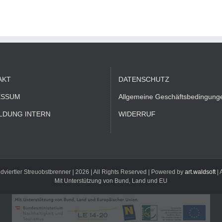
AKT
DATENSCHUTZ
ESSUM
Allgemeine Geschäftsbedingung
LDUNG INTERN
WIDERRUF
dviertler Streuobstbrenner |
2026 | All Rights Reserved | Powered by
art.waldsoft
| 
Mit Unterstützung von Bund, Land und EU