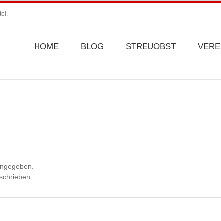
el.
HOME
BLOG
STREUOBST
VERE
 angegeben.
eschrieben.