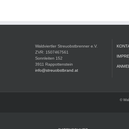
Waldviertler Streuobstbrenner e.V.
KONT
ZVR: 1507467561
IMPR
Sonnleiten 152
3911 Rappottenstein
ANME
info@streuobstbrand.at
© Wal