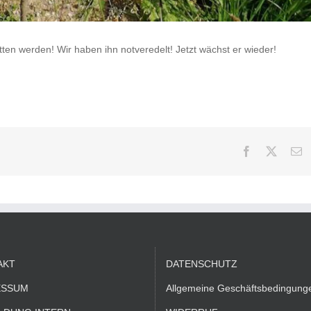
n werden! Wir haben ihn notveredelt! Jetzt wächst er wieder!
Facebook
X
E
M
AKT
DATENSCHUTZ
ESSUM
Allgemeine Geschäftsbedingung