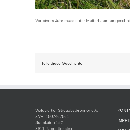
Vor einem Jahr musste der Mutterbaum umgeschnitte
Teile diese Geschichte!
Waldviertler Streuobstbrenner e.V.
KONT
ZVR: 1507467561
IMPR
Sonnleiten 152
3911 Rappottenstein